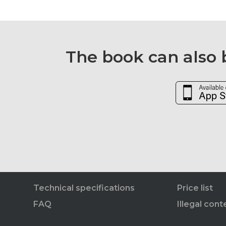
The book can also b
Technical specifications
Price list
FAQ
Illegal cont