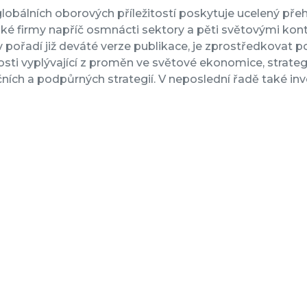
obálních oborových příležitostí poskytuje ucelený přeh
ké firmy napříč osmnácti sektory a pěti světovými kont
v pořadí již deváté verze publikace, je zprostředkovat p
tosti vyplývající z proměn ve světové ekonomice, strateg
čních a podpůrných strategií. V neposlední řadě také inves