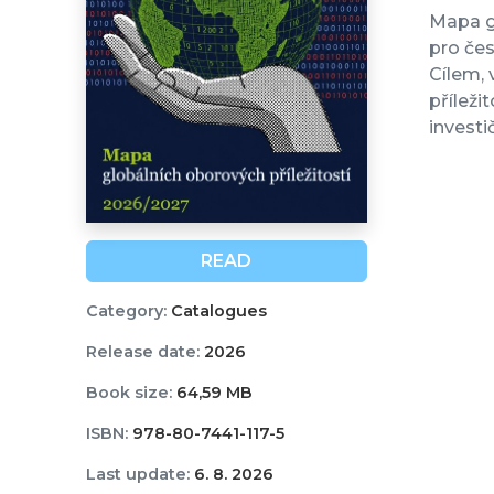
Mapa gl
pro čes
Cílem, 
příleži
investi
READ
Category:
Catalogues
Release date:
2026
Book size:
64,59 MB
ISBN:
978-80-7441-117-5
Last update:
6. 8. 2026