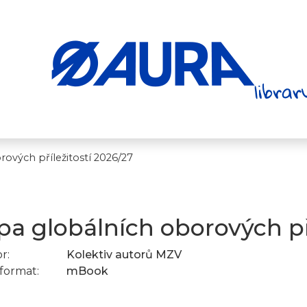
ových příležitostí 2026/27
a globálních oborových pří
r:
Kolektiv autorů MZV
format:
mBook