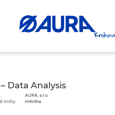
 – Data Analysis
:
AURA, s.r.o.
t knihy:
mKniha