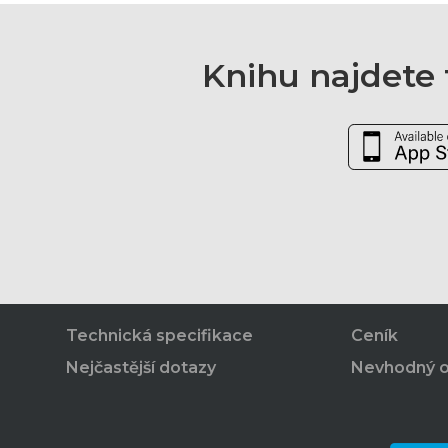
Knihu najdete t
Technická specifikace
Ceník
Nejčastější dotazy
Nevhodný 