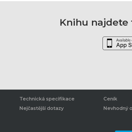
Knihu najdete t
Technická specifikace
Ceník
Nejčastější dotazy
Nevhodný 