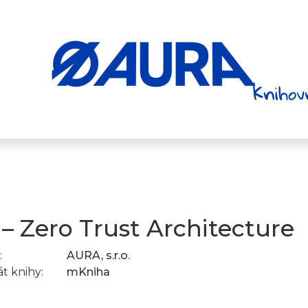
 – Zero Trust Architecture
:
AURA, s.r.o.
t knihy:
mKniha