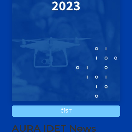
ČÍST
AURA IDET News