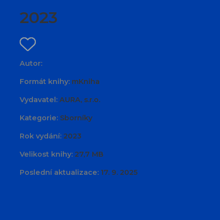
2023
Autor:
Formát knihy:
mKniha
Vydavatel:
AURA, s.r.o.
Kategorie:
Sborníky
Rok vydání:
2023
Velikost knihy:
27,7 MB
Poslední aktualizace:
17. 9. 2025