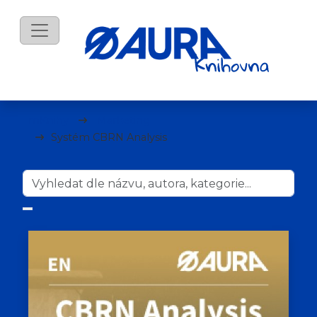
mKnihy
Marketing
Systém CBRN Analysis