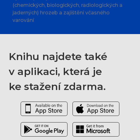
(chemických, biologických, radiologických a
jaderných) hrozeb a zajištění včasného
varování
Knihu najdete také
v aplikaci, která je
ke stažení zdarma.